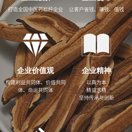
打造全国中医药标杆企业
让客户省钱、赚钱、值钱
企业价值观
企业精神
构建利益共同体、价值共同
以真为本
体、命运共同体
精益求精
坚持传承与创新