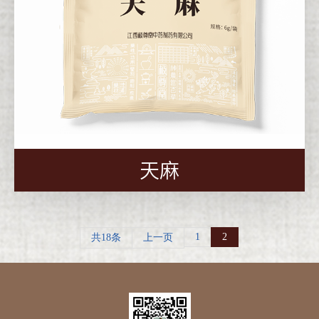
天麻
1
2
共18条
上一页